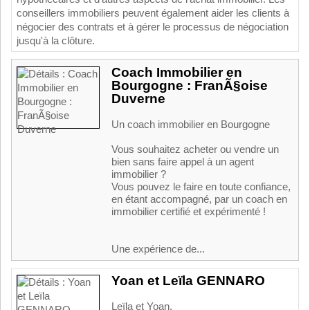
con
se
ill
ers
imm
ob
ili
ers
pe
u
vent
é
gal
ement
a
ider
les
clients
à
n
é
g
oc
ier
des
contr
ats
et
à
g
é
rer
le
process
us
de
n
é
g
ociation
j
us
qu
'
à
la
cl
ô
t
ure
.
Coach Immobilier en
Bourgogne : FranÃ§oise
Duverne
Un coach immobilier en Bourgogne
Vous souhaitez acheter ou vendre un
bien sans faire appel à un agent
immobilier ?
Vous pouvez le faire en toute confiance,
en étant accompagné, par un coach en
immobilier certifié et expérimenté !
Une expérience de...
Yoan et Leïla GENNARO
Leïla et Yoan,