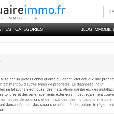
SITES
CATÉGORIES
BLOG IMMOBILI
r
é
alis
é
par
un
profession
nel
qual
ifi
é
qui
dé
crit
l
'
ét
at
act
uel
d
'
une
propri
é
un
b
â
t
iment
o
u
d
'
aut
res
types
de
propri
ét
és
.
Le
diagnostic
incl
ut
des
installations
é
lect
ri
ques
,
des
installations
san
it
aires
,
des
installati
es
to
itures
et
des
am
én
agements
ext
é
rie
urs
.
Il
pe
ut
é
gal
ement
cou
v
r
les
ris
ques
de
poll
utions
et
de
nu
is
ances
,
des
in
ond
ations
et
le
poten
ent
demand
és
pour
des
ra
isons
de
s
é
cur
ité
,
de
conform
ité
ré
g
lement
ère
.