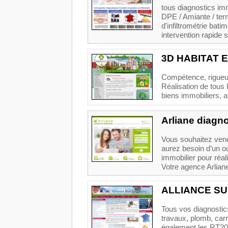
tous diagnostics imm
DPE / Amiante / term
d'infiltrométrie bati
intervention rapide s
3D HABITAT 
Compétence, rigueur 
Réalisation de tous 
biens immobiliers, 
Arliane diagno
Vous souhaitez vend
aurez besoin d’un ou
immobilier pour réali
Votre agence Arliane
ALLIANCE SU
Tous vos diagnostics
travaux, plomb, carr
également les RT201