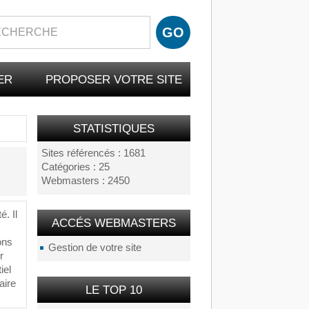
ER
PROPOSER VOTRE SITE
STATISTIQUES
Sites référencés : 1681
Catégories : 25
Webmasters : 2450
t
é
.
Il
ACCÉS WEBMASTERS
ons
Gestion de votre site
ir
t
iel
aire
LE TOP 10