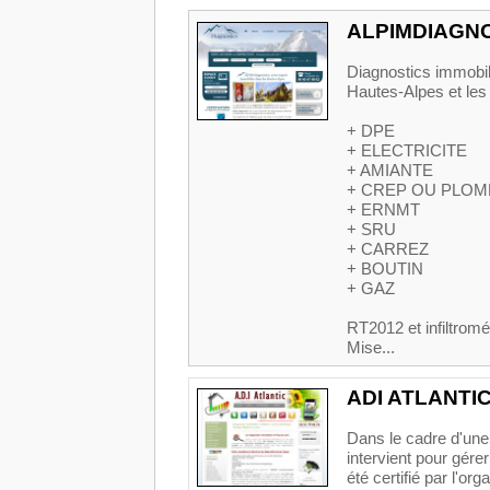
ALPIMDIAGN
Diagnostics immobili
Hautes-Alpes et les
+ DPE
+ ELECTRICITE
+ AMIANTE
+ CREP OU PLOM
+ ERNMT
+ SRU
+ CARREZ
+ BOUTIN
+ GAZ
RT2012 et infiltromé
Mise...
ADI ATLANTI
Dans le cadre d'une 
intervient pour gére
été certifié par l'