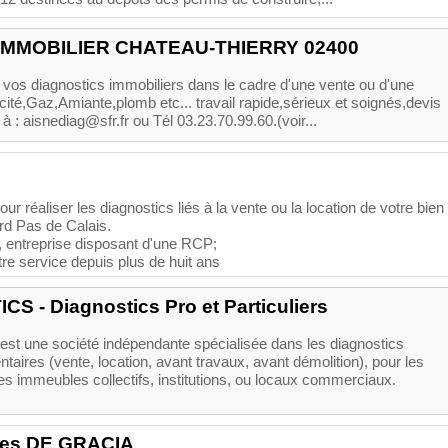
IMMOBILIER CHATEAU-THIERRY 02400
 vos diagnostics immobiliers dans le cadre d'une vente ou d'une
cité,Gaz,Amiante,plomb etc... travail rapide,sérieux et soignés,devis
à : aisnediag@sfr.fr ou Tél 03.23.70.99.60.(voir...
our réaliser les diagnostics liés à la vente ou la location de votre bien
rd Pas de Calais.
s, entreprise disposant d'une RCP;
 service depuis plus de huit ans
S - Diagnostics Pro et Particuliers
 une société indépendante spécialisée dans les diagnostics
taires (vente, location, avant travaux, avant démolition), pour les
es immeubles collectifs, institutions, ou locaux commerciaux.
des DE GRACIA