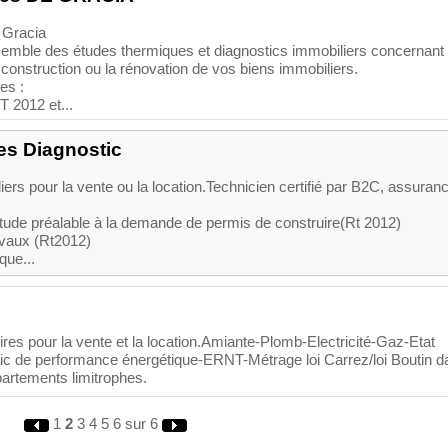
 Gracia
semble des études thermiques et diagnostics immobiliers concernant 
la construction ou la rénovation de vos biens immobiliers.
es :
T 2012 et...
es Diagnostic
ers pour la vente ou la location.Technicien certifié par B2C, assuran
ude préalable à la demande de permis de construire(Rt 2012)
ravaux (Rt2012)
que...
ires pour la vente et la location.Amiante-Plomb-Electricité-Gaz-Etat
tic de performance énergétique-ERNT-Métrage loi Carrez/loi Boutin d
épartements limitrophes.
1
2
3
4
5
6
sur 6