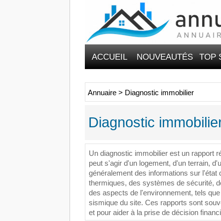
ACCUEIL
NOUVEAUTÉS
TOP 
Annuaire
>
Diagnostic immobilier
Diagnostic immobilie
Un
diagn
ostic
immobil
ier
est
un
rapport
r
pe
ut
s
'
ag
ir
d
'
un
log
ement
,
d
'
un
terrain
,
d
'
g
én
é
ral
ement
des
inform
ations
sur
l
'
ét
at
therm
iques
,
des
sy
st
è
mes
de
s
é
cur
ité
,
d
des
aspects
de
l
'
en
viron
n
ement
,
t
els
que
s
ism
ique
du
site
.
Ces
rapp
orts
s
ont
sou
v
et
pour
a
ider
à
la
pr
ise
de
dé
cision
finan
ci