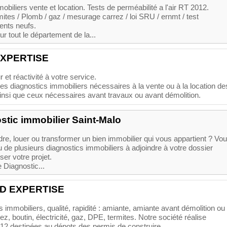
obiliers vente et location. Tests de perméabilité a l'air RT 2012.
ites / Plomb / gaz / mesurage carrez / loi SRU / ernmt / test
ments neufs.
ur tout le département de la...
EXPERTISE
et réactivité à votre service.
les diagnostics immobiliers nécessaires à la vente ou à la location de
ainsi que ceux nécessaires avant travaux ou avant démolition.
stic immobilier Saint-Malo
re, louer ou transformer un bien immobilier qui vous appartient ? Vo
 de plusieurs diagnostics immobiliers à adjoindre à votre dossier
ser votre projet.
 Diagnostic...
D EXPERTISE
 immobiliers, qualité, rapidité : amiante, amiante avant démolition ou
ez, boutin, électricité, gaz, DPE, termites. Notre société réalise
2 destinées au dépots des permis de construire,...