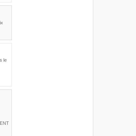
ix
s le
MENT