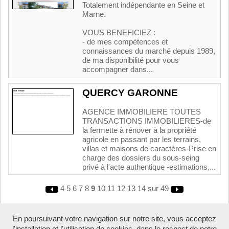
Totalement indépendante en Seine et
Marne.
VOUS BENEFICIEZ :
- de mes compétences et
connaissances du marché depuis 1989,
de ma disponibilité pour vous
accompagner dans...
QUERCY GARONNE
AGENCE IMMOBILIERE TOUTES
TRANSACTIONS IMMOBILIERES-de
la fermette à rénover à la propriété
agricole en passant par les terrains,
villas et maisons de caractères-Prise en
charge des dossiers du sous-seing
privé à l'acte authentique -estimations,...
4
5
6
7
8
9
10
11
12
13
14
sur 49
En poursuivant votre navigation sur notre site, vous acceptez
Boosté par Arfooo 2.02 - © 2007 - 2026