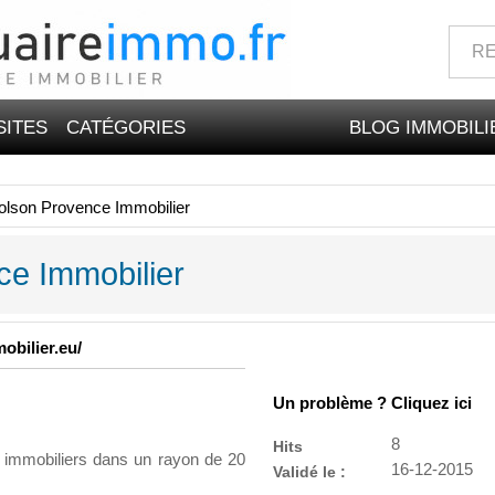
SITES
CATÉGORIES
BLOG IMMOBILI
lson Provence Immobilier
e Immobilier
obilier.eu/
Un problème ? Cliquez ici
8
Hits
ns immobiliers dans un rayon de 20
16-12-2015
Validé le :