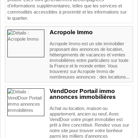
d
'
in
form
ations
suppl
é
ment
aires
,
tell
es
que
les
services
et
commod
it
és
access
ibles
à
prox
im
ité
et
les
inform
ations
sur
le
quart
ier
.
Acropole Immo
Acropole Immo est un site immobilier
proposant des annonces de location,
hébergements de vacances et ventes
immobilières entre particuliers sur toute
la France et le monde entier. Vous
trouverez sur Acropole Immo de
nombreuses annonces : des locations...
VendDoor Portail immo
annonces immobilières
Achat ou location, maison ou
appartement, ancien ou neuf, Avec
VendDoor votre projet immobilier est
prêt à être concrétisé. Rendez vous sur
notre site pour trouver votre bonheur
parmi les milliers d'annonces