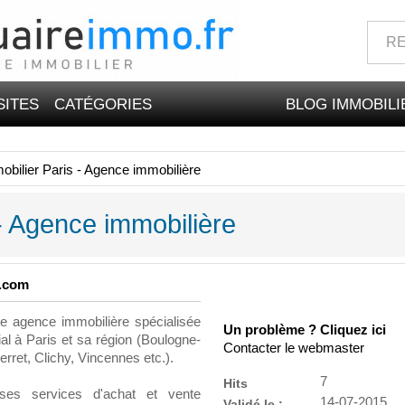
SITES
CATÉGORIES
BLOG IMMOBILI
bilier Paris - Agence immobilière
- Agence immobilière
r.com
ne agence immobilière spécialisée
Un problème ? Cliquez ici
al à Paris et sa région (Boulogne-
Contacter le webmaster
erret, Clichy, Vincennes etc.).
7
Hits
ses services d'achat et vente
14-07-2015
Validé le :