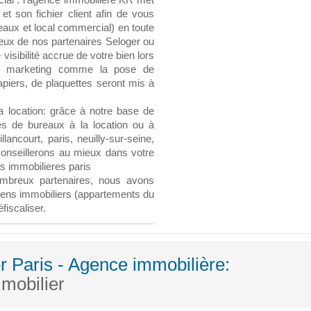
ial : l'agence immobilière KR met
et son fichier client afin de vous
eaux et local commercial) en toute
e ceux de nos partenaires Seloger ou
sibilité accrue de votre bien lors
ls marketing comme la pose de
piers, de plaquettes seront mis à
a location: grâce à notre base de
es de bureaux à la location ou à
lancourt, paris, neuilly-sur-seine,
 conseillerons au mieux dans votre
s immobilieres paris
ombreux partenaires, nous avons
biens immobiliers (appartements du
fiscaliser.
 Paris - Agence immobilière:
mmobilier