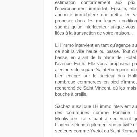
estimation conformément aux pri
l'environnement immédiat. Ensuite, ell
annonce immobilière qui mettra en va
proposer dans les meilleures conditio
sachez qu'un interlocateur unique vous
liées à la transaction de votre maison...
LH immo intervient en tant qu'agence su
ce soit la ville haute ou basse. Tout d'a
basse, en allant de la place de l'Hôte
l'avenue Foch. Elle vous proposera p
alentours du square Saint Roch pour bénéf
bien encore sur le secteur des Hall
nombreux commerces en pied d'immeuble
recherché de Saint Vincent, où les mai
bouche à oreille.
Sachez aussi que LH immo intervient aus
des communes comme Fontaine La 
Montivilliers se situant à seulement q
L'agence étend également son activité u
secteurs comme Yvetot ou Saint Romain