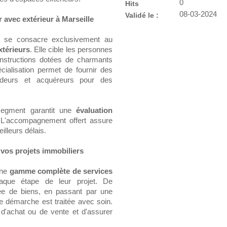
0
Hits
08-03-2024
Validé le :
 avec extérieur à Marseille
se consacre exclusivement au
xtérieurs
. Elle cible les personnes
onstructions dotées de charmants
écialisation permet de fournir des
ndeurs et acquéreurs pour des
segment garantit une
évaluation
L'accompagnement offert assure
illeurs délais.
 vos projets immobiliers
une
gamme complète de services
aque étape de leur projet. De
sée de biens, en passant par une
ue démarche est traitée avec soin.
s d'achat ou de vente et d'assurer