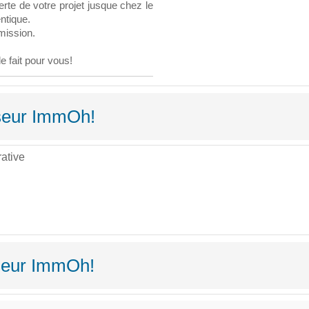
e de votre projet jusque chez le
entique.
mission.
 fait pour vous!
sseur ImmOh!
ative
seur ImmOh!