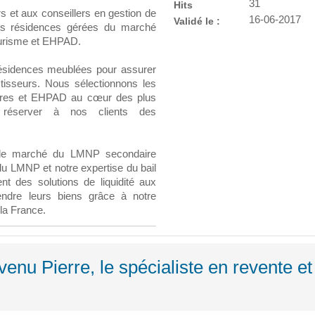
31
Hits
s et aux conseillers en gestion de
16-06-2017
Validé le :
ures résidences gérées du marché
tourisme et EHPAD.
 résidences meublées pour assurer
tisseurs. Nous sélectionnons les
faires et EHPAD au cœur des plus
e réserver à nos clients des
 le marché du LMNP secondaire
u LMNP et notre expertise du bail
t des solutions de liquidité aux
vendre leurs biens grâce à notre
la France.
enu Pierre, le spécialiste en revente et