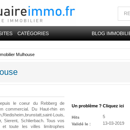
SITES
CATÉGORIES
BLOG IMMOBILI
mobilier Mulhouse
house
 depuis le coeur du Rebberg de
Un problème ? Cliquez ici
en commercial. Du Haut-rhin en
disheim,brunstatt,saint-Louis,
5
Hits
r, Sierent, Schlierbach. Tous vos
13-03-2019
Validé le :
et toute les villes limitrophes