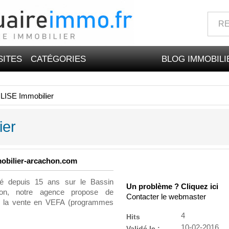
SITES
CATÉGORIES
BLOG IMMOBILI
ISE Immobilier
ier
mobilier-arcachon.com
 depuis 15 ans sur le Bassin
Un problème ? Cliquez ici
tion, notre agence propose de
Contacter le webmaster
 de la vente en VEFA (programmes
4
Hits
10-02-2016
Validé le :