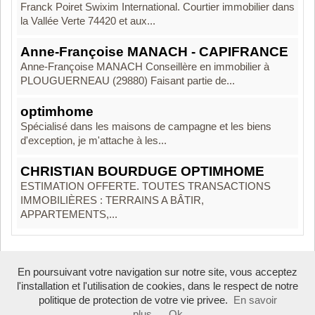
Franck Poiret Swixim International. Courtier immobilier dans
la Vallée Verte 74420 et aux...
Anne-Françoise MANACH - CAPIFRANCE
Anne-Françoise MANACH Conseillère en immobilier à
PLOUGUERNEAU (29880) Faisant partie de...
optimhome
Spécialisé dans les maisons de campagne et les biens
d'exception, je m'attache à les...
CHRISTIAN BOURDUGE OPTIMHOME
ESTIMATION OFFERTE. TOUTES TRANSACTIONS
IMMOBILIÈRES : TERRAINS A BÂTIR,
APPARTEMENTS,...
En poursuivant votre navigation sur notre site, vous acceptez
Boosté par Arfooo 2.02 - © 2007 - 2026
l'installation et l'utilisation de cookies, dans le respect de notre
politique de protection de votre vie privee.
En savoir
plus
Ok