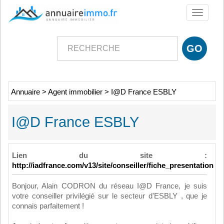
Toggle
navigati
Annuaire
>
Agent immobilier
>
I@D France ESBLY
I@D France ESBLY
Lien du site :
http://iadfrance.com/v13/site/conseiller/fiche_presentation
Bonjour, Alain CODRON du réseau I@D France, je suis
votre conseiller privilégié sur le secteur d'ESBLY , que je
connais parfaitement !