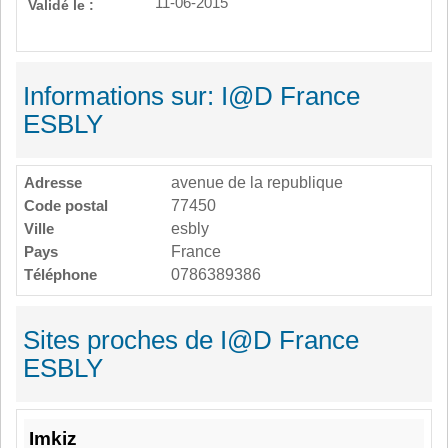
11-06-2015
Validé le :
Informations sur: I@D France
ESBLY
Adresse
avenue de la republique
Code postal
77450
Ville
esbly
Pays
France
Téléphone
0786389386
Sites proches de I@D France
ESBLY
Imkiz