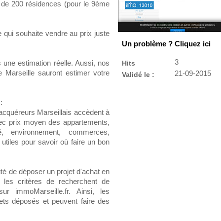
s de 200 résidences (pour le 9ème
e qui souhaite vendre au prix juste
Un problème ? Cliquez ici
3
s une estimation réelle. Aussi, nos
Hits
e Marseille sauront estimer votre
21-09-2015
Validé le :
:
acquéreurs Marseillais accèdent à
vec prix moyen des appartements,
é, environnement, commerces,
 utiles pour savoir où faire un bon
té de déposer un projet d'achat en
s les critères de recherchent de
ur immoMarseille.fr. Ainsi, les
ojets déposés et peuvent faire des