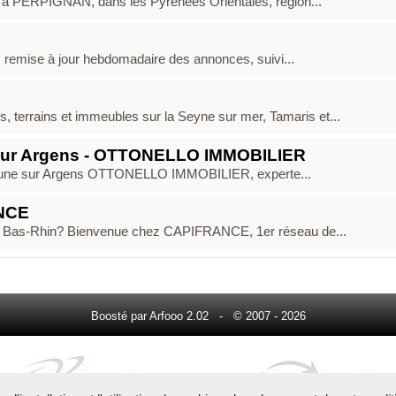
 PERPIGNAN, dans les Pyrénées Orientales, région...
e, remise à jour hebdomadaire des annonces, suivi...
, terrains et immeubles sur la Seyne sur mer, Tamaris et...
ur Argens - OTTONELLO IMMOBILIER
rune sur Argens OTTONELLO IMMOBILIER, experte...
ANCE
le Bas-Rhin? Bienvenue chez CAPIFRANCE, 1er réseau de...
Boosté par Arfooo 2.02 - © 2007 - 2026