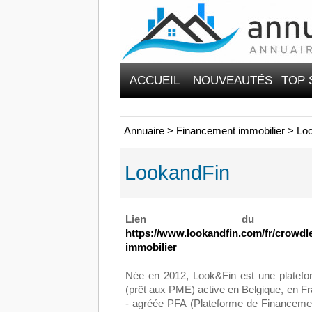
ACCUEIL
NOUVEAUTÉS
TOP 
Annuaire
>
Financement immobilier
>
Lo
LookandFin
Lien du
https://www.lookandfin.com/fr/crowd
immobilier
Née en 2012, Look&Fin est une platef
(prêt aux PME) active en Belgique, en 
- agréée PFA (Plateforme de Financemen