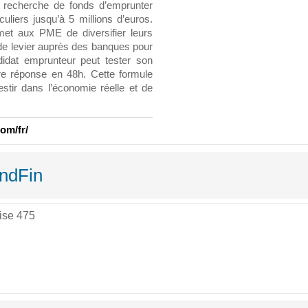
recherche de fonds d’emprunter
uliers jusqu’à 5 millions d’euros.
rmet aux PME de diversifier leurs
 de levier auprès des banques pour
didat emprunteur peut tester son
ière réponse en 48h. Cette formule
estir dans l’économie réelle et de
om/fr/
andFin
ise 475