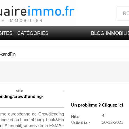
SITES
CATÉGORIES
BLOG IMMOBILI
okandFin
 site :
lending/crowdfunding-
Un problème ? Cliquez ici
orme européenne de Crowdlending
4
Hits
France et au Luxembourg. Look&Fin
20-12-2021
Validé le :
t Alternatif) auprès de la FSMA -