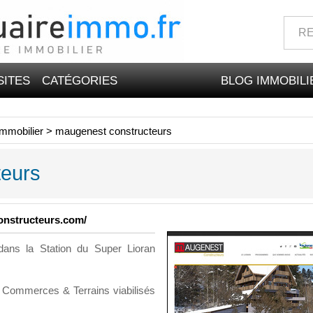
SITES
CATÉGORIES
BLOG IMMOBILI
mmobilier
>
maugenest constructeurs
teurs
onstructeurs.com/
ans la Station du Super Lioran
 Commerces & Terrains viabilisés