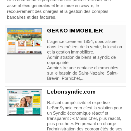
assemb
lé
es
g
én
é
ral
es
et
le
ur
m
ise
en
œ
uv
re
,
le
rec
ou
vre
ment
des
charges
et
la
gest
ion
des
com
pt
es
b
anc
aires
et
des
fact
ures
.
GEKKO IMMOBILIER
L'agence créée en 1994, spécialisée
dans les métiers de la vente, la location
et la gestion immobilière.
Administration de biens et syndic de
copropriété
Administre une centaine d'immeubles
sur le bassin de Saint-Nazaire, Saint-
Brévin, Pornichet,...
Lebonsyndic.com
Ralliant compétitivité et expertise
LeBonSyndic.com c’est la solution pour
un Syndic économique réactif et
transparent : « Moins cher, plus réactif,
plus proche ». En prenant en charge
l’administration des copropriétés de ses