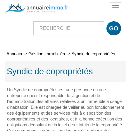
Toggle
navigati
Annuaire
>
Gestion immobilière
>
Syndic de copropriétés
Syndic de copropriétés
Un
Synd
ic
de
cop
ropri
ét
és
est
une
person
ne
o
u
une
ent
re
prise
qui
est
respons
able
de
la
gest
ion
et
de
l
'
administ
ration
des
aff
aires
relatives
à
un
im
me
uble
à
usage
d
'
hab
itation
.
Elle
est
charg
ée
de
ve
iller
au
bon
f
on
ction
n
ement
des
é
qu
ip
ements
et
des
services
mis
à
disposition
des
cop
ropri
ét
aires
et
des
loc
ata
ires
,
et
à
la
bon
ne
ex
é
c
ution
des
obligations
dé
c
oul
ant
de
la
lo
i
et
des
stat
uts
de
la
cop
ropri
ét
é
.
C
ela
comp
rend
la
pr
é
par
ation
des
proc
è
s
-
verb
aux
des