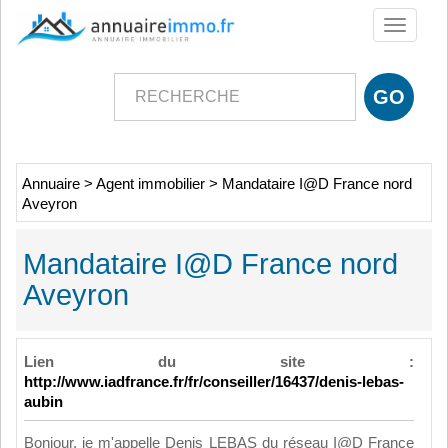
Toggle
navigati
Annuaire
>
Agent immobilier
>
Mandataire I@D France nord
Aveyron
Mandataire I@D France nord
Aveyron
Lien du site :
http://www.iadfrance.fr/fr/conseiller/16437/denis-lebas-
aubin
Bonjour, je m'appelle Denis LEBAS du réseau I@D France