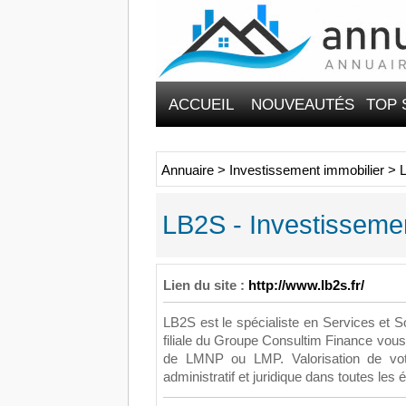
ACCUEIL
NOUVEAUTÉS
TOP 
Annuaire
>
Investissement immobilier
>
L
LB2S - Investissemen
Lien du site :
http://www.lb2s.fr/
LB2S est le spécialiste en Services et S
filiale du Groupe Consultim Finance vou
de LMNP ou LMP. Valorisation de vot
administratif et juridique dans toutes les 